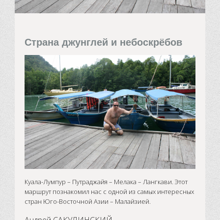
Страна джунглей и небоскрёбов
Куала-Лумпур – Путраджайя – Мелака – Лангкави. Этот
маршрут познакомил нас с одной из самых интересных
стран Юго-Восточной Азии – Малайзией.