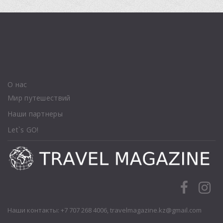
О нас
Мир путешествий
Наши партнеры
Let`s GO!
Наши контакты: +7 707 268 4006,
travelmagazine.kz@gmail.com