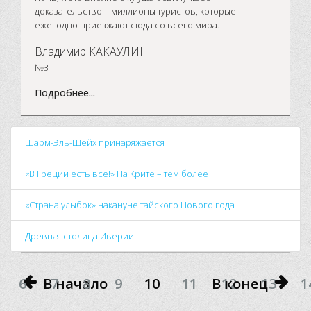
доказательство – миллионы туристов, которые
ежегодно приезжают сюда со всего мира.
Владимир КАКАУЛИН
№3
Подробнее...
Шарм-Эль-Шейх принаряжается
«В Греции есть всё!» На Крите – тем более
«Страна улыбок» накануне тайского Нового года
Древняя столица Иверии
6
В начало
7
8
9
10
11
В конец
12
13
1