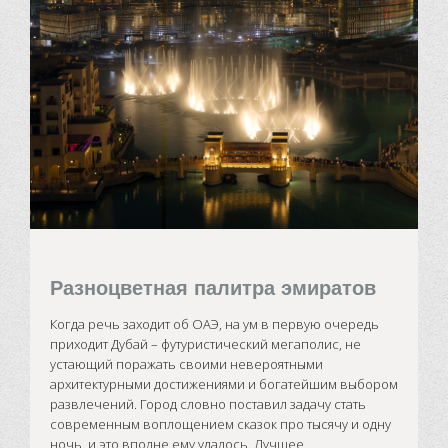
Разноцветная палитра эмиратов
Когда речь заходит об ОАЭ, на ум в первую очередь
приходит Дубай – футуристический мегаполис, не
устающий поражать своими невероятными
архитектурными достижениями и богатейшим выбором
развлечений. Город словно поставил задачу стать
современным воплощением сказок про тысячу и одну
ночь, и это вполне ему удалось. Лучшее