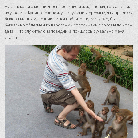
Ну а насколько молниеносна реакция макак, я понял, когда решил
их угостить. Купив корзиночку с фруктами и орехами, я направился
было к малышам, резвившимся поблизости, как тут же, был
буквально облеплен их взрослыми сородичами с головы до ног –
да так, что служителю заповедника пришлось буквально меня
спасать.