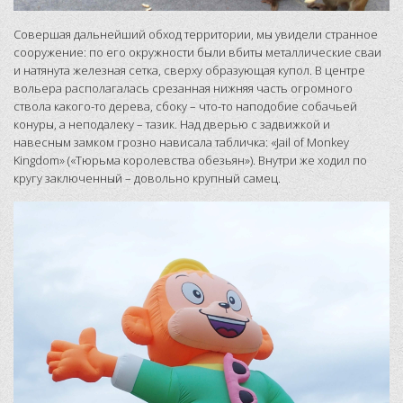
Совершая дальнейший обход территории, мы увидели странное
сооружение: по его окружности были вбиты металлические сваи
и натянута железная сетка, сверху образующая купол. В центре
вольера располагалась срезанная нижняя часть огромного
ствола какого-то дерева, сбоку – что-то наподобие собачьей
конуры, а неподалеку – тазик. Над дверью с задвижкой и
навесным замком грозно нависала табличка: «Jail of Monkey
Kingdom» («Тюрьма королевства обезьян»). Внутри же ходил по
кругу заключенный – довольно крупный самец.