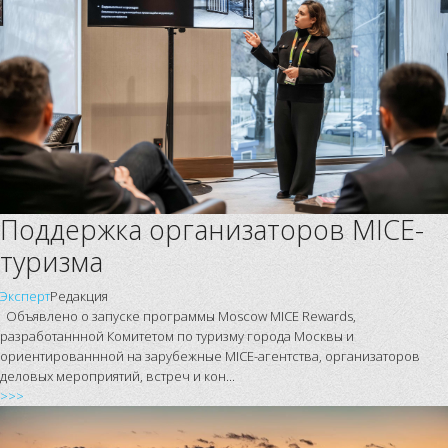
Поддержка организаторов MICE-
туризма
Эксперт
Редакция
Объявлено о запуске программы Moscow MICE Rewards,
разработаннной Комитетом по туризму города Москвы и
ориентированнной на зарубежные MICE-агентства, организаторов
деловых мероприятий, встреч и кон...
>>>