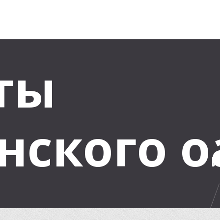
ты
нского о
И