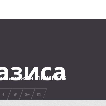
азиса
смаилжан ИМИНОВ