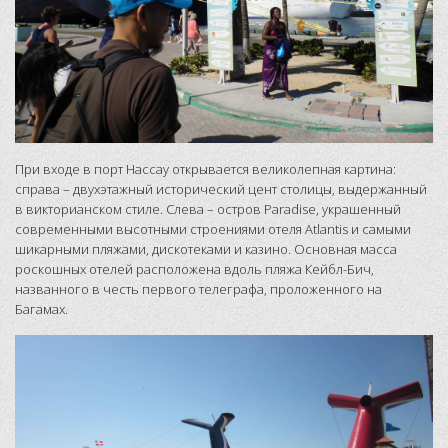
При входе в порт Нассау открывается великолепная картина:
справа – двухэтажный исторический цент столицы, выдержанный
в викторианском стиле. Слева – остров Paradise, украшенный
современными высотными строениями отеля Atlantis и самыми
шикарными пляжами, дискотеками и казино. Основная масса
роскошных отелей расположена вдоль пляжа Кейбл-Бич,
названного в честь первого телеграфа, проложенного на
Багамах.