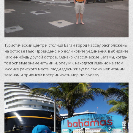
Туристический центр и столица Багам город Нассау расположены
на острове Нью Провиденс, но если хотите уединения, выбирайте
какой-нибудь другой остров. Однако классические Багамы, когда-
то воспетые знаменитыми «Boney М», находятся именно на этом
кусочке райского места. Люди здесь живут по своим неписаным
законам и привыкли воспринимать мир по-своему.