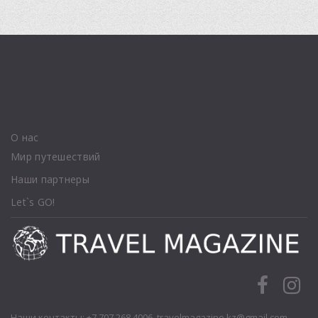
О нас
Мир путешествий
Наши партнеры
Let`s GO!
Наши контакты: +7 707 268 4006,
travelmagazine.kz@gmail.com