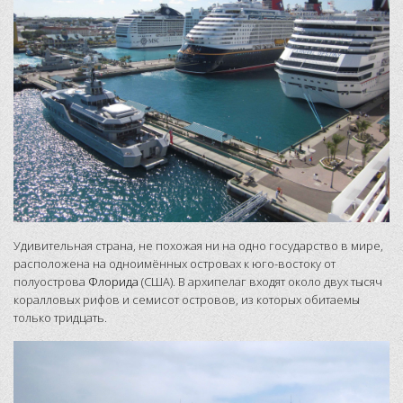
Удивительная страна, не похожая ни на одно государство в мире,
расположена на одноимённых островах к юго-востоку от
полуострова
Флорида
(США). В архипелаг входят около двух тысяч
коралловых рифов и семисот островов, из которых обитаемы
только тридцать.