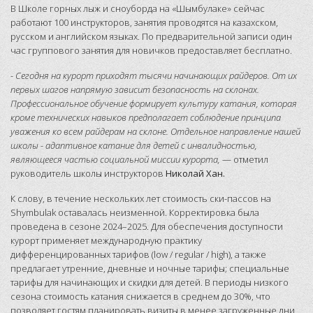
В Школе горных лыж и сноуборда на «Шымбулаке» сейчас
работают 100 инструкторов, занятия проводятся на казахском,
русском и английском языках. По предварительной записи один
час группового занятия для новичков предоставляет бесплатно.
- Сегодня на курорт приходят тысячи начинающих райдеров. От их
первых шагов напрямую зависит безопасность на склонах.
Профессиональное обучение формирует культуру катания, которая
кроме технических навыков предполагает соблюдение принципа
уважения ко всем райдерам на склоне. Отдельное направление нашей
школы - адаптивное катание для детей с инвалидностью,
являющееся частью социальной миссии курорта,
— отметил
руководитель школы инструкторов
Николай Хан.
К слову, в течение нескольких лет стоимость ски-пассов на
Shymbulak оставалась неизменной. Корректировка была
проведена в сезоне 2024–2025. Для обеспечения доступности
курорт применяет международную практику
дифференцированных тарифов (low / regular / high), а также
предлагает утренние, дневные и ночные тарифы; специальные
тарифы для начинающих и скидки для детей. В периоды низкого
сезона стоимость катания снижается в среднем до 30%, что
позволяет гостям планировать визиты в менее загруженные дни.