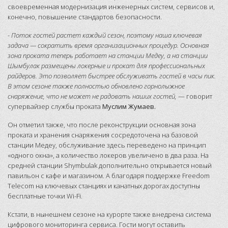
своевременная модернизация инженерных систем, сервисов и,
конечно, повышение стандартов безопасности.
- Поток гостей растет каждый сезон, поэтому наша ключевая
задача — сократить время организационных процедур. Основная
зона проката теперь работает на станции Медеу, а на станции
Шымбулак размещены локерные и прокат для профессиональных
райдеров. Это позволяет быстрее обслуживать гостей в часы пик.
В этом сезоне также полностью обновлено горнолыжное
снаряжение, что не может не радовать наших гостей,
— говорит
супервайзер службы проката
Муслим Жумаев.
Он отметил также, что после реконструкции основная зона
проката и хранения снаряжения сосредоточена на базовой
станции Медеу, обслуживание здесь переведено на принцип
«одного окна», а количество локеров увеличено в два раза. На
средней станции Shymbulak дополнительно открывается новый
павильон с кафе и магазином. А благодаря поддержке Freedom
Telecom на ключевых станциях и канатных дорогах доступны
бесплатные точки Wi-Fi.
Кстати, в нынешнем сезоне на курорте также внедрена система
цифрового мониторинга сервиса. Гости могут оставить