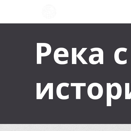
Река 
истор