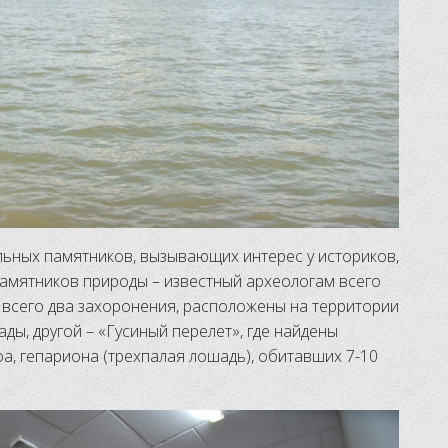
ьных памятников, вызывающих интерес у историков,
 памятников природы – известный археологам всего
 всего два захоронения, расположены на территории
ды, другой – «Гусиный перелет», где найдены
фа, гепариона (трехпалая лошадь), обитавших 7-10