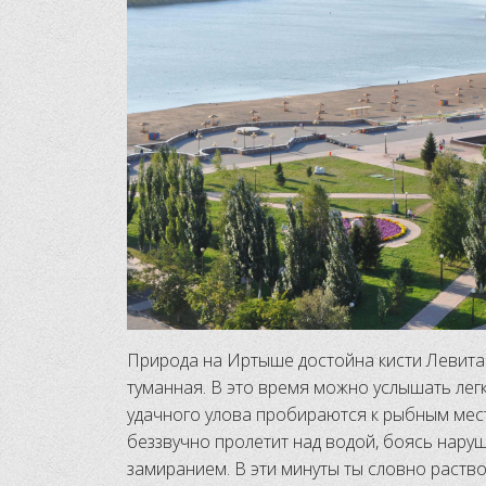
Природа на Иртыше достойна кисти Левитан
туманная. В это время можно услышать легк
удачного улова пробираются к рыбным мест
беззвучно пролетит над водой, боясь наруш
замиранием. В эти минуты ты словно раст