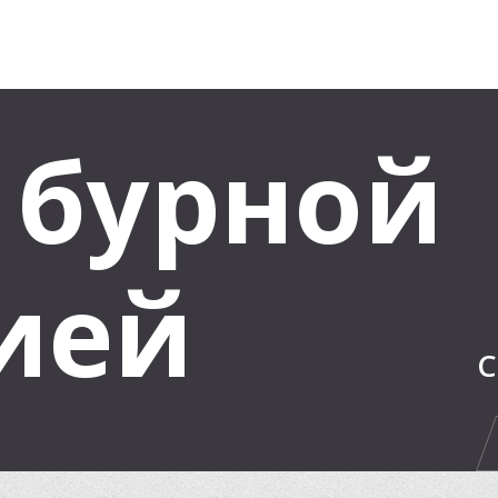
с бурной
ией
С