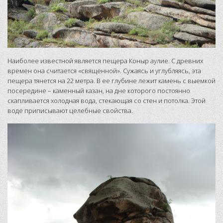
Наиболее известной является пещера Коныр аулие. С древних
времен она считается «священной». Сужаясь и углубляясь, эта
пещера тянется на 22 метра. В ее глубине лежит камень с выемкой
посередине – каменный казан, на дне которого постоянно
скапливается холодная вода, стекающая со стен и потолка. Этой
воде приписывают целебные свойства.