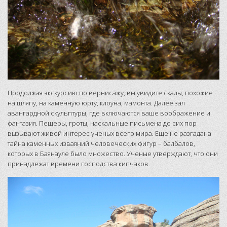
Продолжая экскурсию по вернисажу, вы увидите скалы, похожие
на шляпу, на каменную юрту, клоуна, мамонта. Далее зал
авангардной скульптуры, где включаются ваше воображение и
фантазия. Пещеры, гроты, наскальные письмена до сих пор
вызывают живой интерес ученых всего мира. Еще не разгадана
тайна каменных изваяний человеческих фигур – балбалов,
которых в Баянауле было множество. Ученые утверждают, что они
принадлежат времени господства кипчаков.