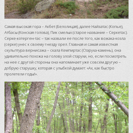
Самая высокая гора – Акбет (Белолицая), далее Найзатас (Копье),
Атбасы (Конская голова), Пик смелых (старое название – Серкетас).
Серке-котерген-тас – так назвали ее после того, как вожака-козла
(серке) унес к своему гнезду орел. Главная и самая известная
скульптура вернисажа – скала Кемпиртас (Старуха-камень), она
удивительно похожа на голову злой старухи, но, если посмотреть
на нее с другой стороны она напоминает уже совсем другую –
добрую старушку, которая с улыбкой думает: «Ах, как быстро
пролетели годы!».