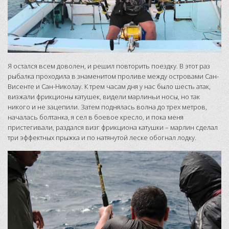
Я остался всем доволен, и решил повторить поездку. В этот раз
рыбалка проходила в знаменитом проливе между островами Сан-
Висенте и Сан-Николау. К трем часам дня у нас было шесть атак,
визжали фрикционы катушек, видели марлиньи носы, но так
никого и не зацепили. Затем поднялась волна до трех метров,
началась болтанка, я сел в боевое кресло, и пока меня
пристегивали, раздался визг фрикциона катушки – марлин сделал
три эффектных прыжка и по натянутой леске обогнал лодку.