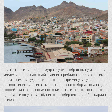
…Мы вышли из марины в 10 утра, и уже на обратном пути в порт, я
увидел мощный хвостовой плавник, приближающийся к нашим
приманкам. Взяв удилище, всего через три минуты я увидел
прыжок синего марлина – метрах в трехстах от борта. Пока тащили
трофей, экипаж вдохновенно точил ножи, из этого я понял, что
целовать и отпускать рыбу никто не собирается… Это был марлин
в 150 кг.