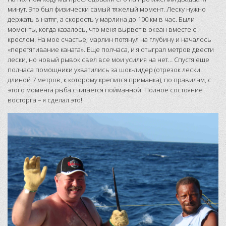
минут. Это был физически самый тяжелый момент. Леску нужно
держать в натяг, а скорость у марлина до 100 км в час. Были
моменты, когда казалось, что меня вырвет в океан вместе с
креслом. На мое счастье, марлин потянул на глубину и началось
«перетягивание каната». Еще полчаса, и я отыграл метров двести
лески, но новый рывок свел все мои усилия на нет… Спустя еще
полчаса помощники ухватились за шок-лидер (отрезок лески
длиной 7 метров, к которому крепится приманка), по правилам, с
этого момента рыба считается пойманной. Полное состояние
восторга – я сделал это!