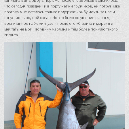
капитана взять рыбу в порт. Но после его звонков выяснилось,
что сегодня праздник и в порту нет ни грузчиков, ни погрузчика,
поэтому мне осталось только подержать рыбу мечты за нос и
отпустить в родной океан. Но это было ощущение счастья,
воспитанное на Хемингуэе – после его «Старика и море» я и
мечтать не мог, что увижу марлина и тем более поймаю такого
гиганта.